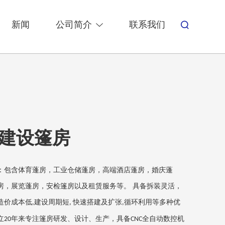
新闻
公司简介
联系我们
建设篷房
：
包含体育蓬房，工业仓储蓬房，
高端
酒店蓬房，婚庆蓬
房，展览蓬房，安检篷房以及租赁服务等。 具备拆装灵活，
造价成本低
建设周期短
快速搭建及扩张
循环利用等多种优
,
,
,
立
年来专注篷房研发、设计、生产，具备
全自动数控机
20
CNC